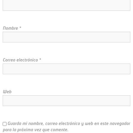
ó
n
d
Nombre
*
e
e
Correo electrónico
*
n
t
Web
r
a
d
Guarda mi nombre, correo electrónico y web en este navegador
para la próxima vez que comente.