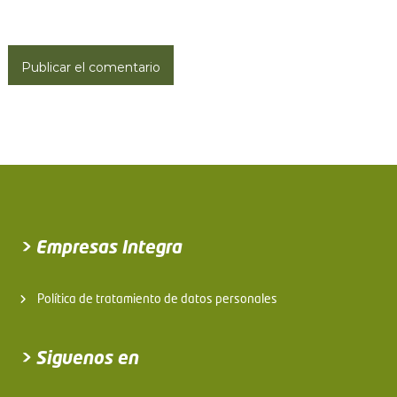
a
s
> Empresas Integra
Política de tratamiento de datos personales
> Siguenos en