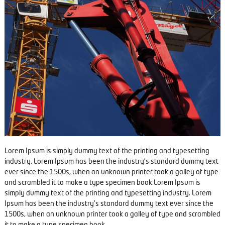
s
d
E
l
e
c
t
r
ó
n
i
c
a
Lorem Ipsum is simply dummy text of the printing and typesetting
industry. Lorem Ipsum has been the industry’s standard dummy text
ever since the 1500s, when an unknown printer took a galley of type
and scrambled it to make a type specimen book.Lorem Ipsum is
simply dummy text of the printing and typesetting industry. Lorem
Ipsum has been the industry’s standard dummy text ever since the
1500s, when an unknown printer took a galley of type and scrambled