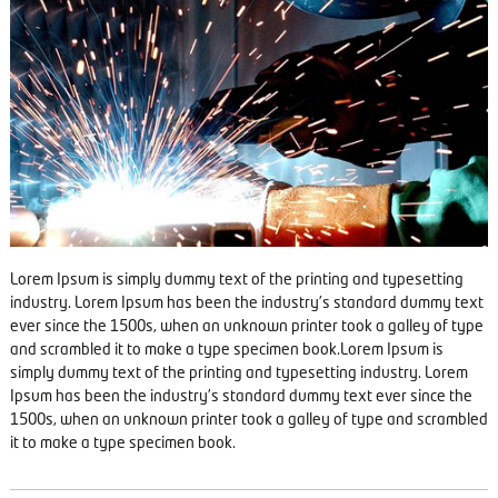
s
d
E
l
e
c
t
r
ó
n
i
Lorem Ipsum is simply dummy text of the printing and typesetting
c
industry. Lorem Ipsum has been the industry’s standard dummy text
a
ever since the 1500s, when an unknown printer took a galley of type
and scrambled it to make a type specimen book.Lorem Ipsum is
simply dummy text of the printing and typesetting industry. Lorem
Ipsum has been the industry’s standard dummy text ever since the
1500s, when an unknown printer took a galley of type and scrambled
it to make a type specimen book.