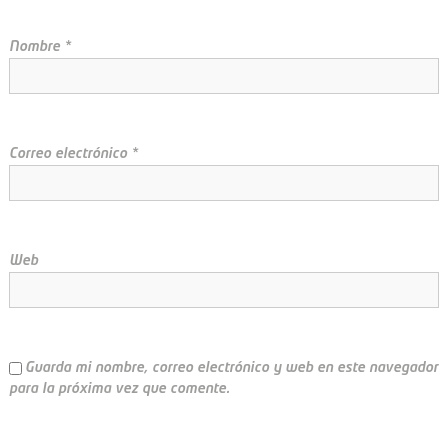
n
d
Nombre
*
e
e
Correo electrónico
*
n
t
Web
r
a
d
Guarda mi nombre, correo electrónico y web en este navegador
para la próxima vez que comente.
a