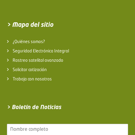
> Mapa del sitio
¿Quiénes somos?
Seguridad Electrónica Integral
Rastreo satelital avanzado
Solicitar cotización
Trabaja con nosotros
> Boletín de Noticias
N
o